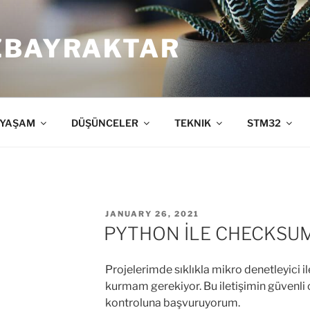
ZBAYRAKTAR
YAŞAM
DÜŞÜNCELER
TEKNIK
STM32
POSTED
JANUARY 26, 2021
ON
PYTHON İLE CHECKSU
Projelerimde sıklıkla mikro denetleyici i
kurmam gerekiyor. Bu iletişimin güvenl
kontroluna başvuruyorum.