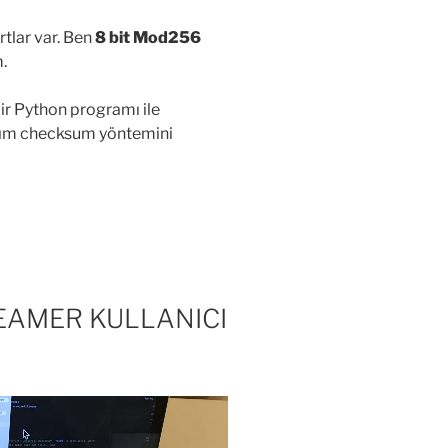
tlar var. Ben
8 bit Mod256
.
ir Python programı ile
ığım checksum yöntemini
EAMER KULLANICI