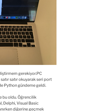
liştirmem gerekiyor.PC
 satır satır okuyarak seri port
de Python gündeme geldi.
bu oldu. Öğrencilik
l, Delphi, Visual Basic
panırken diğerine geçmek