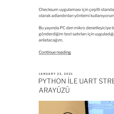
Checksum uygulaması için çeşitli standar
olarak adlandırılan yöntemi kullanıyorum
Bu yayında PC den mikro denetleyiciye b
gönderdiğim text satırları için uygulad
anlatacağım.
“PYTHON
Continue reading
İLE
CHECKSUM
HESAPLAMAK”
POSTED
JANUARY 23, 2021
ON
PYTHON İLE UART STR
ARAYÜZÜ