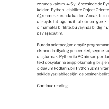
zorunda kaldım. 4-5 yıl öncesinde de Py
kaldım. Python ile birlikte Object Orien
öğrenmek zorunda kaldım. Ancak, bu son
düzeyde tuttuğumu itiraf etmem gerekir
olmamakla birlikte, bu yayında bildiğim,
paylaşacağım.
Burada anlatacağım arayüz programının
ekranında diyalog pencereleri, seçme ku
oluşturmak, Python ile PC nin seri portla
text dosyalarına erişip okumak gibi işlem
olduğum kodların, bir Python uzmanı tar
şekilde yazılabileceğini de peşinen belir
“PYTHON
Continue reading
İLE
UART
STREAMER
KULLANICI