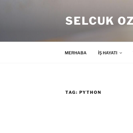
Skip
to
SELCUK O
content
MERHABA
İŞ HAYATI
TAG:
PYTHON