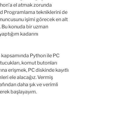
thon’a el atmak zorunda
ted Programlama tekniklerini de
uncusunu işimi görecek en alt
. Bu konuda bir uzman
 yaptığım kadarını
 kapsamında Python ile PC
tucukları, komut butonları
rına erişmek, PC diskinde kayıtlı
leri ele alacağız. Vermiş
afından daha şık ve verimli
terek başlayayım.